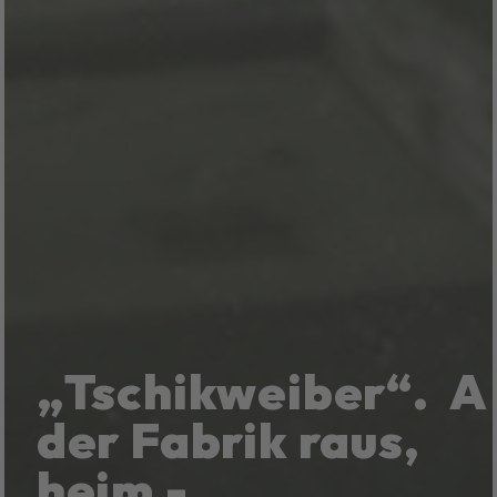
„Tschikweiber“.
A
der Fabrik raus,
heim -