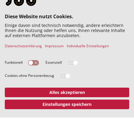
eine Arbeiterin: „Sieben Kinder! Na! Na! Und so a Not
ghobt!“ Die jungen Arbeiterinnen wissen, was es heißt, viele
Kinder großzuziehen und zu ernähren. Um eine
Schwangerschaft zu verhindern, verzichten einige Frauen
ganz auf Sex. Denn Verhütungsmittel sind noch nicht weit
verbreitet.
Die meisten bekommen trotzdem Kinder. Unterstützt werden
sie nicht – weder von ihrem Mann noch vom Staat. Während
der Arbeitszeit können sie aber auch nicht auf die Kinder
aufpassen. Eine Arbeiterin erzählt, dass sie ihre Kinder bis
zum dritten Lebensjahr bei Pflegeeltern unterbringen muss.