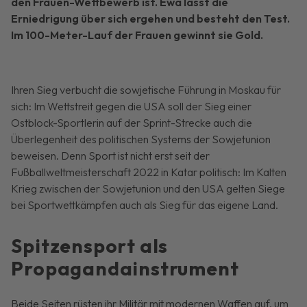
den Frauen-Wettbewerb ist. Ewa lässt die
Erniedrigung über sich ergehen und besteht den Test.
Im 100-Meter-Lauf der Frauen gewinnt sie Gold.
Ihren Sieg verbucht die sowjetische Führung in Moskau für
sich: Im Wettstreit gegen die USA soll der Sieg einer
Ostblock-Sportlerin auf der Sprint-Strecke auch die
Überlegenheit des politischen Systems der Sowjetunion
beweisen. Denn Sport ist nicht erst seit der
Fußballweltmeisterschaft 2022 in Katar politisch: Im Kalten
Krieg zwischen der Sowjetunion und den USA gelten Siege
bei Sportwettkämpfen auch als Sieg für das eigene Land.
Spitzensport als
Propagandainstrument
Beide Seiten rüsten ihr Militär mit modernen Waffen auf, um