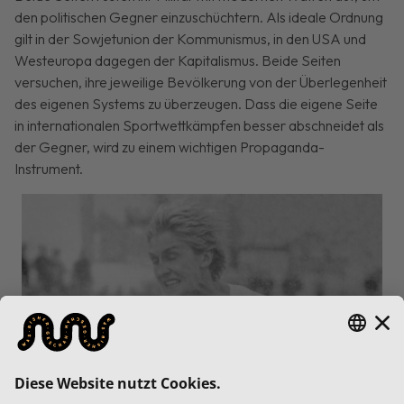
den politischen Gegner einzuschüchtern. Als ideale Ordnung
gilt in der Sowjetunion der Kommunismus, in den USA und
Westeuropa dagegen der Kapitalismus. Beide Seiten
versuchen, ihre jeweilige Bevölkerung von der Überlegenheit
des eigenen Systems zu überzeugen. Dass die eigene Seite
in internationalen Sportwettkämpfen besser abschneidet als
der Gegner, wird zu einem wichtigen Propaganda-
Instrument.