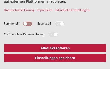
Die Ursachen für die Auseinandersetzungen zwischen den
Familien sind ganz unterschiedlich. Die Manioten streiten sich
wegen vielen Dingen, wie ein „Capitan“ – das
Familienoberhaupt eines Clans – in einem Gespräch 1829
bestätigt: „Uns reicht dafür schon ein einziges Wort.“
Die Fehden folgen einem genauen Ablauf: In
Zusammenkünften beschließen Familienmitglieder die
Auseinandersetzung. Anschließend lässt der Clan
Kirchenglocken läuten. Die Fehde hat begonnen. Alle
Beteiligten halten die Kampfpausen ein, die „Treva“ genannt