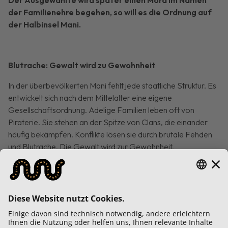
der Familienehre begehen, so will es die Ordnung auf
der Halbinsel Mani.
Blutrache: Gewalt wird zu Gewohnheit
In der überbevölkerten Mani fehlt jede staatliche Struktur. Es
entwickelt sich nach dem Mittelalter eine eigene
Gesellschaftsordnung. Adelige Familien leben oft von
Piraterie. Sie stehen an der Spitze von Clans, die einander
häufig bekämpfen. Konflikte lösen sie durch brutale Fehden
und Blutrache. Die Gewalt wird zur Gewohnheit.