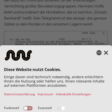
Vernichtung großer Bevölkerungsgruppen. Hermann Höfle
leitet und koordiniert die Mordaktion, die so harmlos „Einsatz
Reinhardt“ heißt. Sein Telegramm ist das einzige, das genaue
Zahlen zu den Morden in den einzelnen Lagern nennt.
Der frühere Taxiunternehmer Hermann Höfle kommt aus
Salzburg. Schon vor dem Anschluss ist er als illegaler
Nationalsozialist aktiv und ist deshalb auch zeitweise im
Gefängnis. Er wird schließlich Mitarbeiter des Stabs von