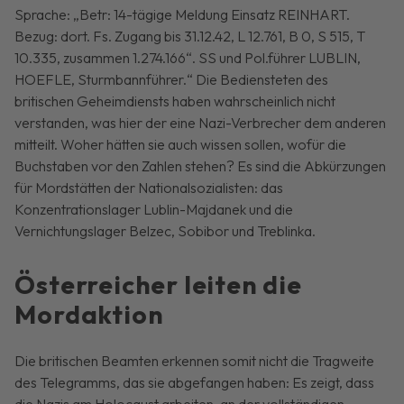
Sprache: „Betr: 14-tägige Meldung Einsatz REINHART.
Bezug: dort. Fs. Zugang bis 31.12.42, L 12.761, B 0, S 515, T
10.335, zusammen 1.274.166“. SS und Pol.führer LUBLIN,
HOEFLE, Sturmbannführer.“ Die Bediensteten des
britischen Geheimdiensts haben wahrscheinlich nicht
verstanden, was hier der eine Nazi-Verbrecher dem anderen
mitteilt. Woher hätten sie auch wissen sollen, wofür die
Buchstaben vor den Zahlen stehen? Es sind die Abkürzungen
für Mordstätten der Nationalsozialisten: das
Konzentrationslager Lublin-Majdanek und die
Vernichtungslager Belzec, Sobibor und Treblinka.
Österreicher leiten die
Mordaktion
Die britischen Beamten erkennen somit nicht die Tragweite
des Telegramms, das sie abgefangen haben: Es zeigt, dass
die Nazis am Holocaust arbeiten, an der vollständigen