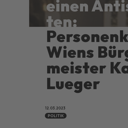
einen Anti
ten:
Personen­k
Wiens Bür
meister Ka
Lueger
12.03.2023
POLITIK