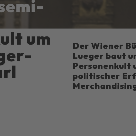
­semi­
ult um
Der Wiener Bü
ger­
Lueger baut u
Personenkult u
rl
politischer Er
Merchandising