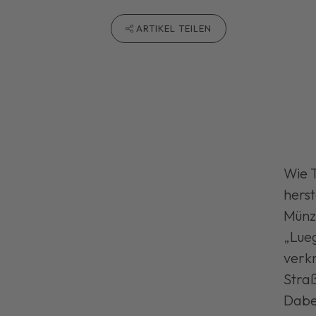
ARTIKEL TEILEN
Wie 
herst
Münz
„Lueg
verkn
Straß
Dabei