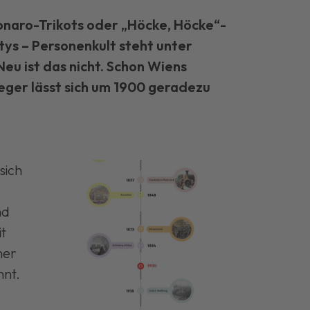
onaro-Trikots oder „Höcke, Höcke“-
ys – Personenkult steht unter
Neu ist das nicht. Schon Wiens
eger lässt sich um 1900 geradezu
sich
nd
it
ner
nnt.