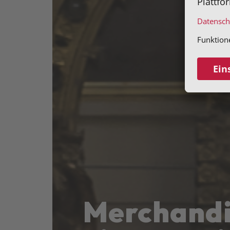
Mer­chan­d