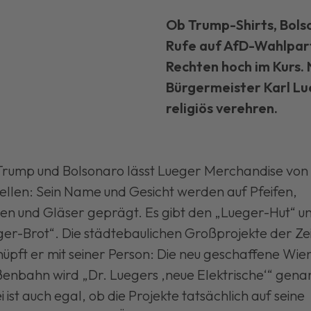
Ob Trump-Shirts, Bols
Rufe auf AfD-Wahlpart
Rechten hoch im Kurs. 
Bürgermeister Karl Lu
religiös verehren.
Trump und Bolsonaro lässt Lueger Merchandise von 
ellen: Sein Name und Gesicht werden auf Pfeifen,
en und Gläser geprägt. Es gibt den „Lueger-Hut“ u
er-Brot“. Die städtebaulichen Großprojekte der Ze
üpft er mit seiner Person: Die neu geschaffene Wie
enbahn wird „Dr. Luegers ‚neue Elektrische‘“ gena
 ist auch egal, ob die Projekte tatsächlich auf seine