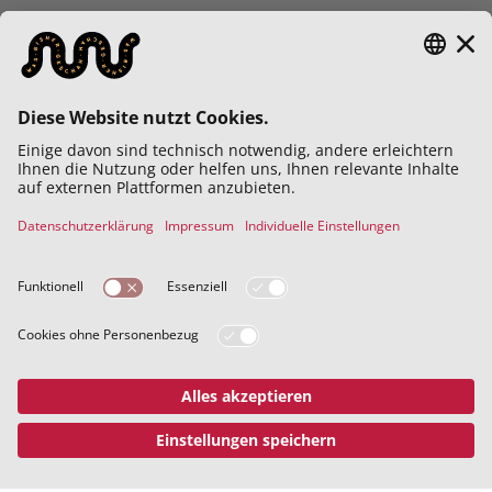
Die österreichische Firma
Swarovski unterstützt schon
vor dem „Anschluss“ die
NSDAP. Im Zweiten
Weltkrieg stellt sie
massenweise Ferngläser für
die deutsche Wehrmacht
her. Bis heute bemüht sich
das Unternehmen darum,
seine NS-Vergangenheit
unter den Teppich zu kehren.
22.05.2024
ARTIKEL TEILEN
POLITIK