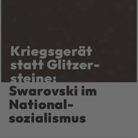
Kriegs­gerät
statt Glitzer­
steine:
Swarovski im
National­
sozialismus