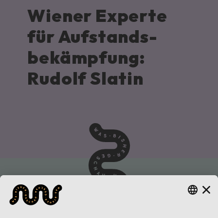
Wiener Experte
für Aufstands­
bekämpfung:
Rudolf Slatin