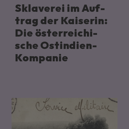
Skla­verei im Auf­
trag der Kai­serin:
Die öster­reichi­
sche Ost­indien-
Kom­panie