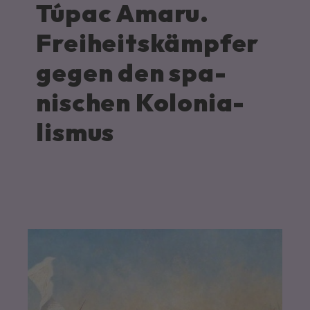
Túpac Amaru.
Frei­heits­kämpfer
gegen den spa­
nischen Ko­lo­nia­
lis­mus